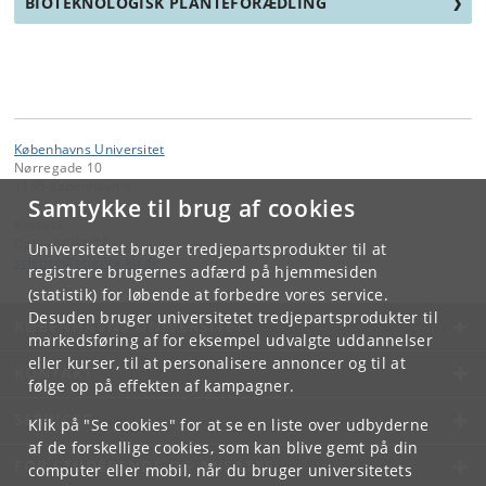
BIOTEKNOLOGISK PLANTEFORÆDLING
Københavns Universitet
Nørregade 10
1165 København K
Samtykke til brug af cookies
Kontakt:
Oplev SCIENCE
Universitetet bruger tredjepartsprodukter til at
science
@
science
.
ku
.
dk
registrere brugernes adfærd på hjemmesiden
(statistik) for løbende at forbedre vores service.
Desuden bruger universitetet tredjepartsprodukter til
KØBENHAVNS UNIVERSITET
markedsføring af for eksempel udvalgte uddannelser
eller kurser, til at personalisere annoncer og til at
KONTAKT
følge op på effekten af kampagner.
SERVICES
Klik på "Se cookies" for at se en liste over udbyderne
af de forskellige cookies, som kan blive gemt på din
FOR STUDERENDE OG ANSATTE
computer eller mobil, når du bruger universitetets